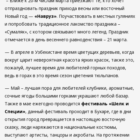
– Ближе к 20-м числам марта приезжают те, кто хочет
отпраздновать праздник прихода весны или восточный
Новый год —
«Навруз»
. Поучаствовать в местных гуляниях
и попробовать традиционное лакомство праздника –
«Сумаляк», с котором связывают много легенд. Праздник
отмечается в день весеннего равноденствия – 21 марта.
— В апреле в Узбекистане время цветущих деревьев, когда
вокруг царит невероятная красота ярких красок, также это,
пожалуй, лучшее время для любителей горных походов,
ведь в горах в это время сезон цветения тюльпанов.
— Май – лучшая пора для любителей клубники, ароматные,
сочные ягоды большими горками украшают любой базар.
Также в мае ежегодно проводится
фестиваль «Шелк и
Специи»
, данный фестиваль проходит в Бухаре, где в дни
открытия город превращается в настоящую восточную
сказку, люди наряжаются в национальные костюмы,
выступают артисты, танцоры и акробаты. На протяжении