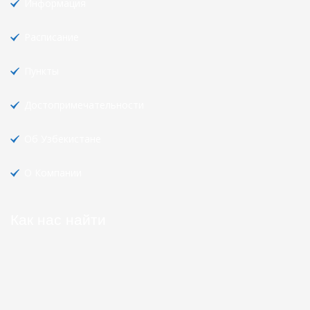
Информация
Расписание
Пункты
Достопримечательности
Об Узбекистане
О Компании
Как нас найти