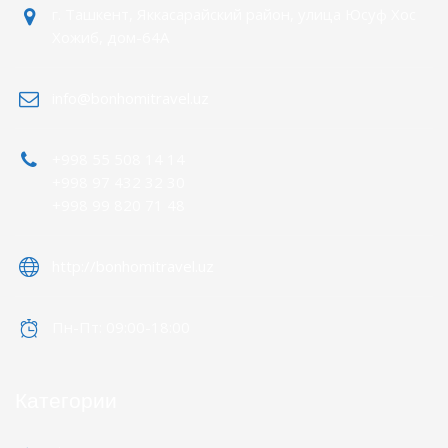
г. Ташкент, Яккасарайский район, улица Юсуф Хос
Хожиб, дом-64А
info@bonhomitravel.uz
+998 55 508 14 14
+998 97 432 32 30
+998 99 820 71 48
http://bonhomitravel.uz
Пн-Пт: 09:00-18:00
Категории