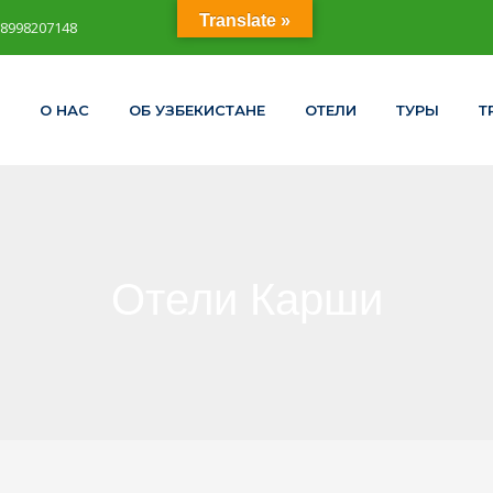
Translate »
98998207148
О НАС
ОБ УЗБЕКИСТАНЕ
ОТЕЛИ
ТУРЫ
Т
Отели Карши