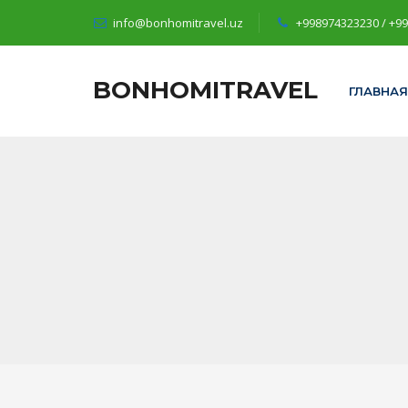
info@bonhomitravel.uz
+998974323230 / +9
BONHOMITRAVEL
ГЛАВНАЯ