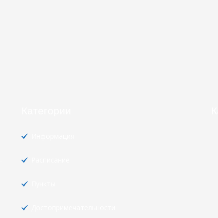
Категории
К
Информация
Расписание
Пункты
Достопримечательности