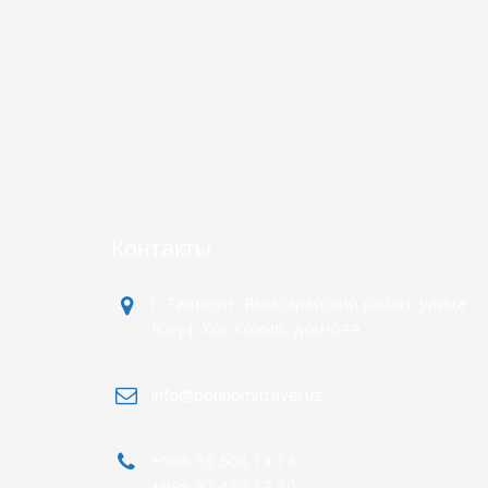
Контакты
г. Ташкент, Яккасарайский район, улица
Юсуф Хос Хожиб, дом-64А
info@bonhomitravel.uz
+998 55 508 14 14
+998 97 432 32 30