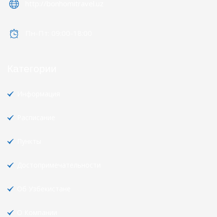
http://bonhomitravel.uz
Пн-Пт: 09:00-18:00
Категории
Информация
Расписание
Пункты
Достопримечательности
Об Узбекистане
О Компании