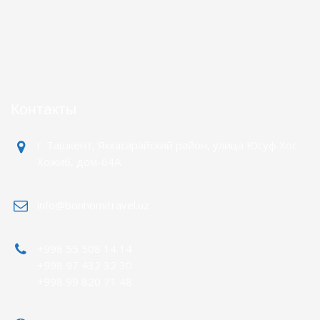
Контакты
г. Ташкент, Яккасарайский район, улица Юсуф Хос
Хожиб, дом-64А
info@bonhomitravel.uz
+998 55 508 14 14
+998 97 432 32 30
+998 99 820 71 48