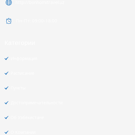
http://bonhomitravel.uz
Пн-Пт: 09:00-18:00
Категории
Информация
Расписание
Пункты
Достопримечательности
Об Узбекистане
О Компании