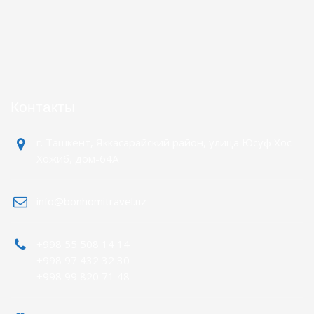
Контакты
г. Ташкент, Яккасарайский район, улица Юсуф Хос
Хожиб, дом-64А
info@bonhomitravel.uz
+998 55 508 14 14
+998 97 432 32 30
+998 99 820 71 48