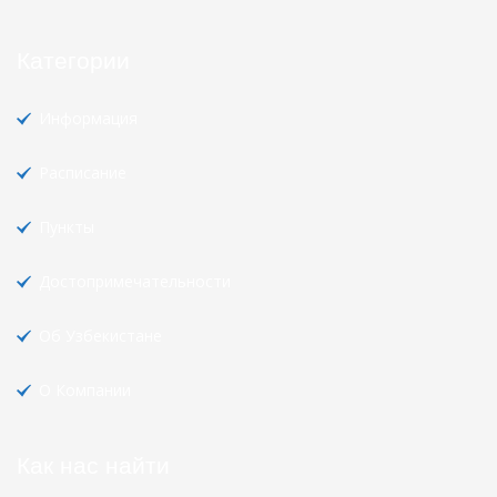
Категории
Информация
Расписание
Пункты
Достопримечательности
Об Узбекистане
О Компании
Как нас найти