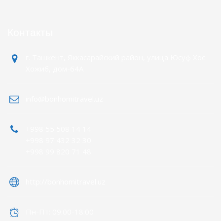
Контакты
г. Ташкент, Яккасарайский район, улица Юсуф Хос
Хожиб, дом-64А
info@bonhomitravel.uz
+998 55 508 14 14
+998 97 432 32 30
+998 99 820 71 48
http://bonhomitravel.uz
Пн-Пт: 09:00-18:00