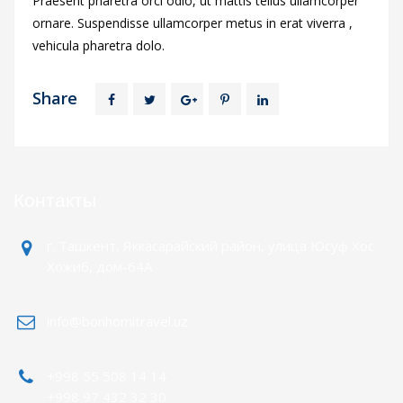
Praesent pharetra orci odio, ut mattis tellus ullamcorper
ornare. Suspendisse ullamcorper metus in erat viverra ,
vehicula pharetra dolo.
Share
Контакты
г. Ташкент, Яккасарайский район, улица Юсуф Хос
Хожиб, дом-64А
info@bonhomitravel.uz
+998 55 508 14 14
+998 97 432 32 30