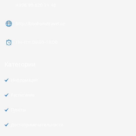
+998 99 820 71 48
http://bonhomitravel.uz
Пн-Пт: 09:00-18:00
Категории
Информация
Расписание
Пункты
Достопримечательности